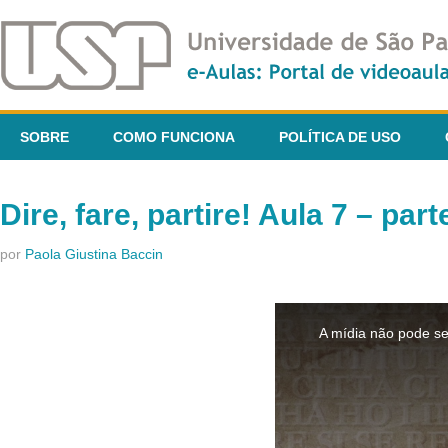
SOBRE
COMO FUNCIONA
POLÍTICA DE USO
Dire, fare, partire! Aula 7 – part
por
Paola Giustina Baccin
This
is
A mídia não pode se
a
modal
window.