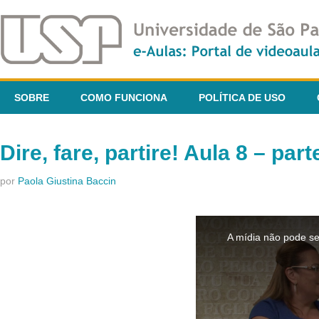
SOBRE
COMO FUNCIONA
POLÍTICA DE USO
Dire, fare, partire! Aula 8 – part
por
Paola Giustina Baccin
This
is
A mídia não pode se
a
modal
window.