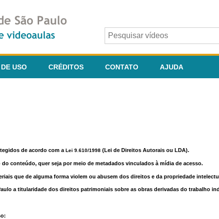
 DE USO
CRÉDITOS
CONTATO
AJUDA
otegidos de acordo com a
(Lei de Direitos Autorais ou LDA).
Lei 9.610/1998
o do conteúdo, quer seja por meio de metadados vinculados à mídia de acesso.
riais que de alguma forma violem ou abusem dos direitos e da propriedade intelectua
lo a titularidade dos direitos patrimoniais sobre as obras derivadas do trabalho in
so: