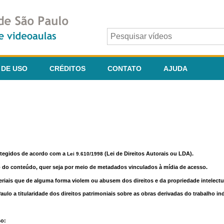
 DE USO
CRÉDITOS
CONTATO
AJUDA
otegidos de acordo com a
(Lei de Direitos Autorais ou LDA).
Lei 9.610/1998
o do conteúdo, quer seja por meio de metadados vinculados à mídia de acesso.
riais que de alguma forma violem ou abusem dos direitos e da propriedade intelectua
lo a titularidade dos direitos patrimoniais sobre as obras derivadas do trabalho in
so: