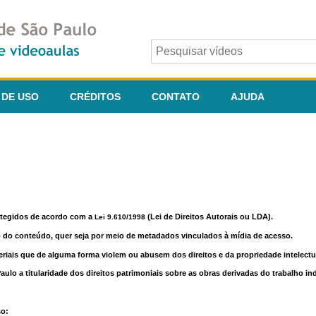
 DE USO
CRÉDITOS
CONTATO
AJUDA
otegidos de acordo com a
(Lei de Direitos Autorais ou LDA).
Lei 9.610/1998
o do conteúdo, quer seja por meio de metadados vinculados à mídia de acesso.
riais que de alguma forma violem ou abusem dos direitos e da propriedade intelectua
lo a titularidade dos direitos patrimoniais sobre as obras derivadas do trabalho in
so: