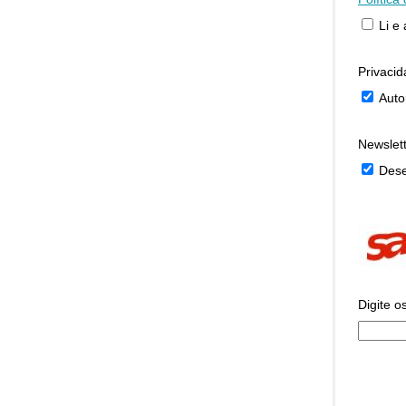
Li e
Privaci
Auto
Newslet
Dese
Digite o