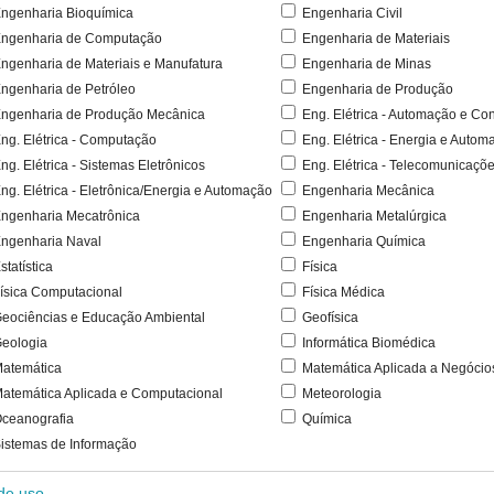
ngenharia Bioquímica
Engenharia Civil
ngenharia de Computação
Engenharia de Materiais
ngenharia de Materiais e Manufatura
Engenharia de Minas
ngenharia de Petróleo
Engenharia de Produção
ngenharia de Produção Mecânica
Eng. Elétrica - Automação e Con
ng. Elétrica - Computação
Eng. Elétrica - Energia e Autom
ng. Elétrica - Sistemas Eletrônicos
Eng. Elétrica - Telecomunicaçõ
ng. Elétrica - Eletrônica/Energia e Automação
Engenharia Mecânica
ngenharia Mecatrônica
Engenharia Metalúrgica
ngenharia Naval
Engenharia Química
statística
Física
ísica Computacional
Física Médica
eociências e Educação Ambiental
Geofísica
eologia
Informática Biomédica
atemática
Matemática Aplicada a Negócio
atemática Aplicada e Computacional
Meteorologia
ceanografia
Química
istemas de Informação
 de uso