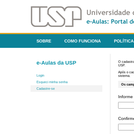
SOBRE
COMO FUNCIONA
POLÍTICA
e-Aulas da USP
O cadastra
USP.
Após o ca
Login
sistema.
Esqueci minha senha
Os cam
Cadastre-se
Informe 
Confirm