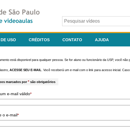
 DE USO
CRÉDITOS
CONTATO
AJUDA
mento está disponivel para qualquer pessoa. Se for aluno ou funcionário da USP, você não p
dastro,
ACESSE SEU E-MAIL
. Você receberá um e-mail com o link para acesso inicial. Cas
*
pos marcados por
são obrigatórios
um e-mail válido
*
e o e-mail
*