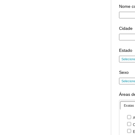
Nome c
Cidade
Estado
Sexo
Áreas de
Exatas
A
C
E