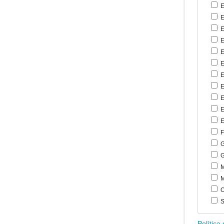
E
E
E
E
E
E
E
E
E
E
E
F
G
G
M
M
O
S
Política