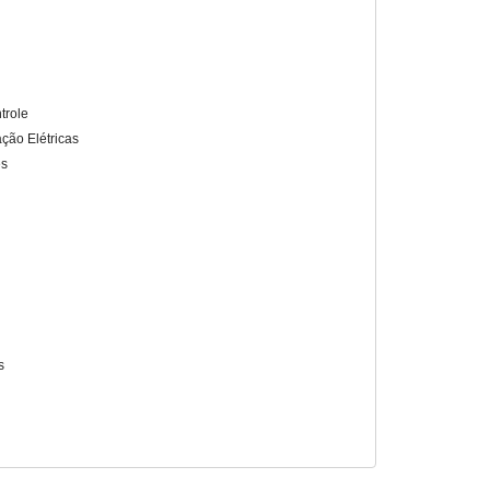
trole
ação Elétricas
es
s