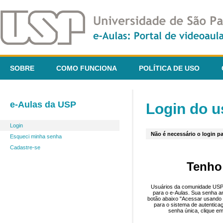
SOBRE
COMO FUNCIONA
POLÍTICA DE USO
e-Aulas da USP
Login do u
Login
Não é necessário o login pa
Esqueci minha senha
Cadastre-se
Tenho
Usuários da comunidade USP 
para o e-Aulas. Sua senha an
botão abaixo "Acessar usando 
para o sistema de autentica
senha única, clique em