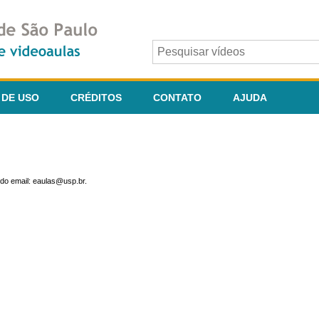
 DE USO
CRÉDITOS
CONTATO
AJUDA
do email: eaulas@usp.br.