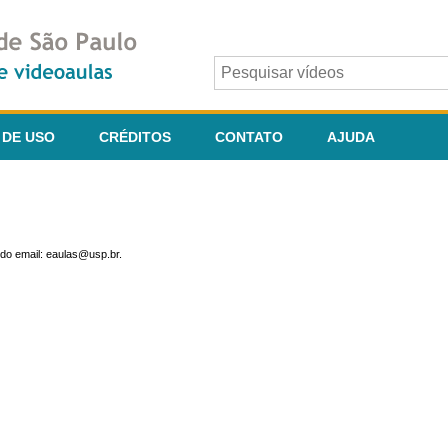
 DE USO
CRÉDITOS
CONTATO
AJUDA
do email: eaulas@usp.br.