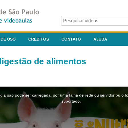
 DE USO
CRÉDITOS
CONTATO
AJUDA
igestão de alimentos
dia não pode ser carregada, por uma falha de rede ou servidor ou o f
suportado.