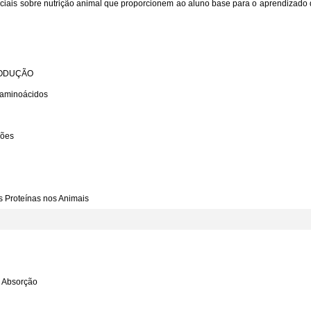
enciais sobre nutrição animal que proporcionem ao aluno base para o aprendizado 
RODUÇÃO
e aminoácidos
ções
s Proteínas nos Animais
e Absorção