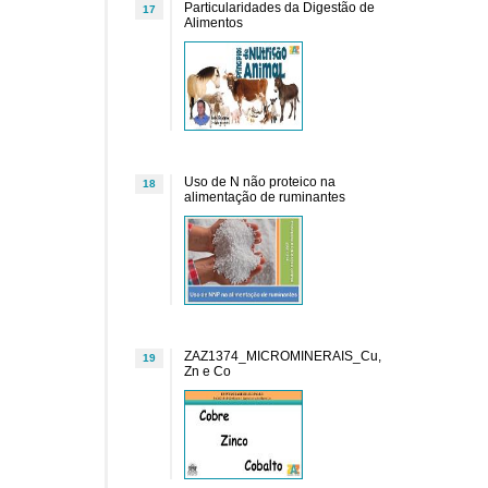
Particularidades da Digestão de
17
Alimentos
Uso de N não proteico na
18
alimentação de ruminantes
ZAZ1374_MICROMINERAIS_Cu,
19
Zn e Co