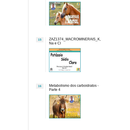
ZAZ1374_MACROMINERAIS_K,
15
Na e Cl
Metabolismo dos carboidratos -
16
Parte 4