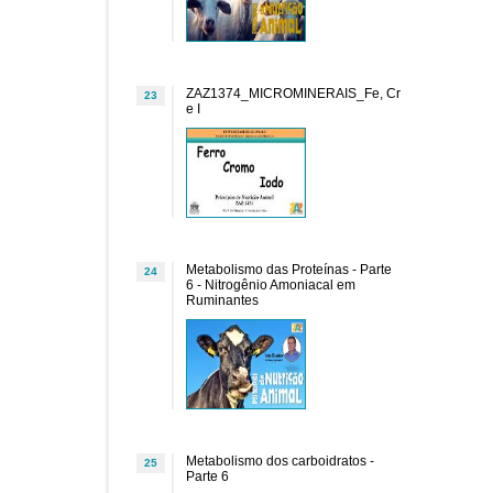
ZAZ1374_MICROMINERAIS_Fe, Cr
23
e I
Metabolismo das Proteínas - Parte
24
6 - Nitrogênio Amoniacal em
Ruminantes
Metabolismo dos carboidratos -
25
Parte 6