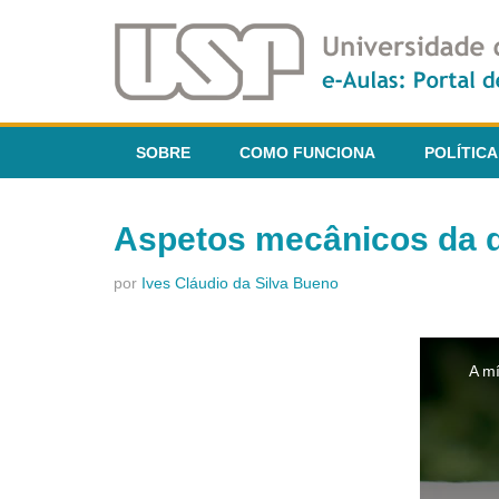
SOBRE
COMO FUNCIONA
POLÍTICA
Aspetos mecânicos da d
por
Ives Cláudio da Silva Bueno
This
is
A mí
a
modal
window.