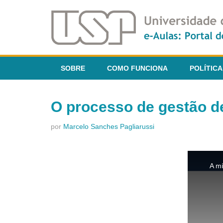
SOBRE
COMO FUNCIONA
POLÍTICA
O processo de gestão d
por
Marcelo Sanches Pagliarussi
This
is
A mí
a
modal
window.