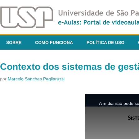
SOBRE
COMO FUNCIONA
POLÍTICA DE USO
Contexto dos sistemas de gest
por
Marcelo Sanches Pagliarussi
This
is
A mídia não pode se
a
modal
window.