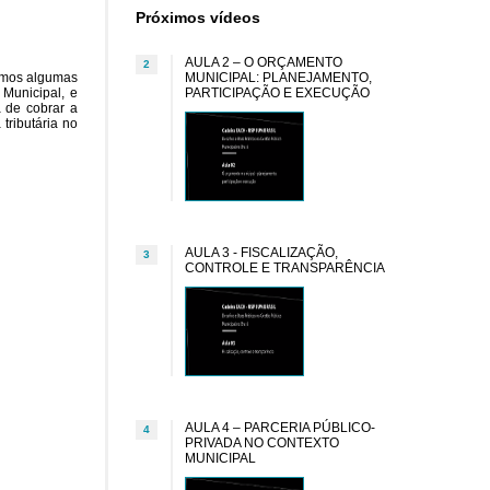
Próximos vídeos
AULA 2 – O ORÇAMENTO
2
ormos algumas
MUNICIPAL: PLANEJAMENTO,
Municipal, e
PARTICIPAÇÃO E EXECUÇÃO
a de cobrar a
tributária no
AULA 3 - FISCALIZAÇÃO,
3
CONTROLE E TRANSPARÊNCIA
AULA 4 – PARCERIA PÚBLICO-
4
PRIVADA NO CONTEXTO
MUNICIPAL