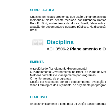
SOBRE A AULA
Quais os principais problemas que estão atingindo as ci
melhorias? Neste debate mediado por Humberto Dantas, 
Rodolfo Fiori, sócio-diretor da Muove Brasil, falam sob
atuação de governantes e gestores públicos. Na discussão,
Brasil
Disciplina
ACH3506-2
Planejamento e O
EMENTA
A trajetória do Planejamento Governamental
O Planejamento Governamental no Brasil: do Plano de Me
Métodos correntes: o Planejamento por Programas
O monitoramento de programas
Gestão por resultados, controle e desempenho; avaliação 
Visão Estratégica do Orçamento: do orçamento por program
OBJETIVO
Analisar criticamente o tema para utilização das ferramenta