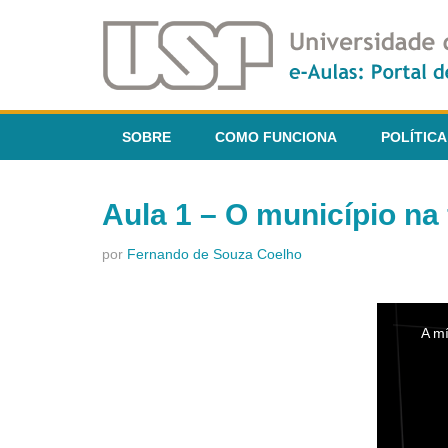
SOBRE
COMO FUNCIONA
POLÍTICA
Aula 1 – O município na
por
Fernando de Souza Coelho
This
is
A mí
a
modal
window.