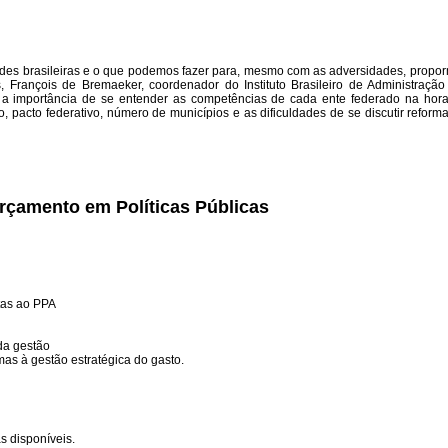
dades brasileiras e o que podemos fazer para, mesmo com as adversidades, prop
François de Bremaeker, coordenador do Instituto Brasileiro de Administração 
re a importância de se entender as competências de cada ente federado na hor
 pacto federativo, número de municípios e as dificuldades de se discutir reforma 
rçamento em Políticas Públicas
tas ao PPA
da gestão
as à gestão estratégica do gasto.
s disponíveis.