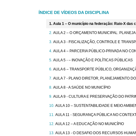
ÍNDICE DE VÍDEOS DA DISCIPLINA
Aula 1 – O município na federação: Raio-X das 
AULA 2 – O ORÇAMENTO MUNICIPAL: PLANEJ
AULA 3 - FISCALIZAÇÃO, CONTROLE E TRANS
AULA 4 – PARCERIA PÚBLICO-PRIVADA NO CO
AULA 5 - – INOVAÇÃO E POLÍTICAS PÚBLICAS
AULA 6 – TRANSPORTE PÚBLICO, ORGANIZAÇÃ
AULA 7 - PLANO DIRETOR, PLANEJAMENTO DO
AULA 8 - A SAÚDE NO MUNICÍPIO
AULA 9 - CULTURA E PRESERVAÇÃO DO PATRI
AULA 10 – SUSTENTABILIDADE E MEIO AMBIE
AULA 11 - SEGURANÇA PÚBLICA NO CONTEX
AULA 12 – A EDUCAÇÃO NO MUNICÍPIO
AULA 13 - O DESAFIO DOS RECURSOS HUMA