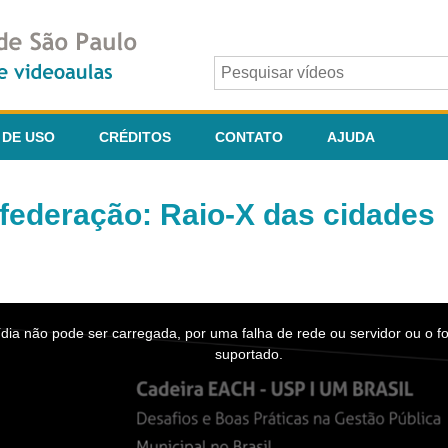
 DE USO
CRÉDITOS
CONTATO
AJUDA
 federação: Raio-X das cidades
dia não pode ser carregada, por uma falha de rede ou servidor ou o f
suportado.