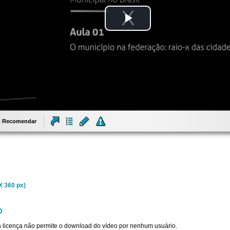
Tocar
Vídeo
Recomendar
X 360 px)
O
sta licença não permite o download do vídeo por nenhum usuário.