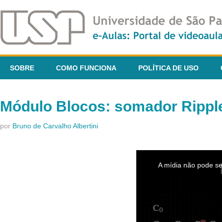
SOBRE
COMO FUNCIONA
POLÍTICA DE USO
Módulo Blocos: somador Ripple
por
Bruno de Carvalho Albertini
This
is
A mídia não pode se
a
modal
window.