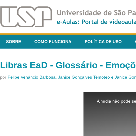
SOBRE
COMO FUNCIONA
POLÍTICA DE USO
Libras EaD - Glossário - Emoç
por
Felipe Venâncio Barbosa, Janice Gonçalves Temoteo e Janice G
This
is
A mídia não pode se
a
modal
window.