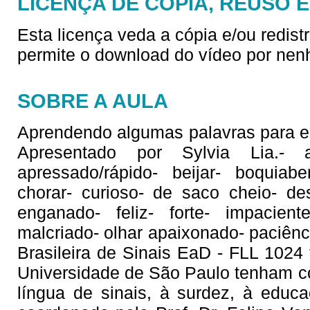
LICENÇA DE CÓPIA, REUSO 
Esta licença veda a cópia e/ou redist
permite o download do vídeo por nen
SOBRE A AULA
Aprendendo algumas palavras para 
Apresentado por Sylvia Lia.- a
apressado/rápido- beijar- boquiab
chorar- curioso- de saco cheio- d
enganado- feliz- forte- impaciente-
malcriado- olhar apaixonado- paciênci
Brasileira de Sinais EaD - FLL 1024 
Universidade de São Paulo tenham c
língua de sinais, à surdez, à educ