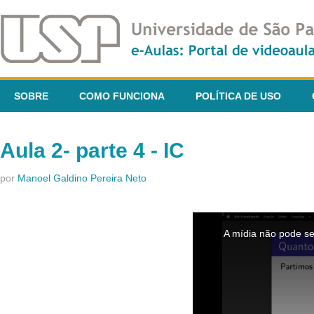
SOBRE
COMO FUNCIONA
POLÍTICA DE USO
Aula 2- parte 4 - IC
por
Manoel Galdino Pereira Neto
This
is
A mídia não pode se
a
modal
window.