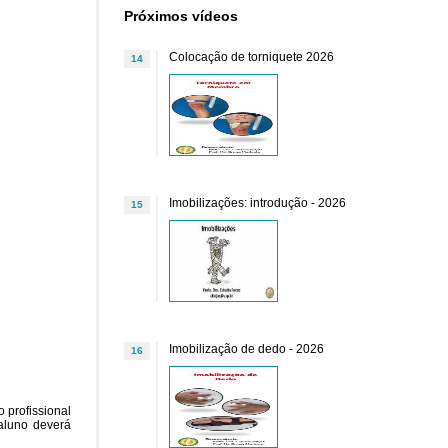
Próximos vídeos
Colocação de torniquete 2026
14
Imobilizações: introdução - 2026
15
Imobilização de dedo - 2026
16
o profissional
 aluno deverá