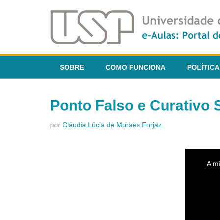
SOBRE
COMO FUNCIONA
POLÍTICA
Ponto Falso e Curativo 
por
Cláudia Lúcia de Moraes Forjaz
This
is
A mí
a
modal
window.