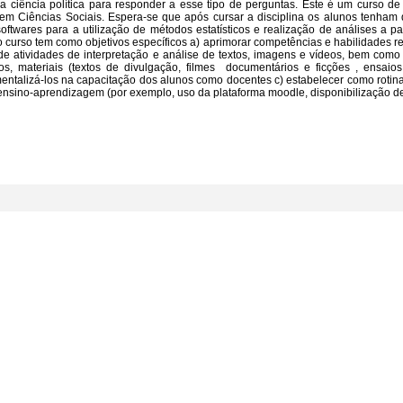
 na ciência política para responder a esse tipo de perguntas. Este é um curso de
em Ciências Sociais. Espera-se que após cursar a disciplina os alunos tenham
twares para a utilização de métodos estatísticos e realização de análises a pa
 o curso tem como objetivos específicos a) aprimorar competências e habilidades r
e atividades de interpretação e análise de textos, imagens e vídeos, bem com
os, materiais (textos de divulgação, filmes  documentários e ficções , ensaios 
umentalizá-los na capacitação dos alunos como docentes c) estabelecer como rotin
ensino-aprendizagem (por exemplo, uso da plataforma moodle, disponibilização d