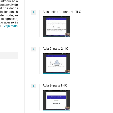
 introdução à
 desenvolvido
rtir de dados
elacionadas à
Aula online 1 - parte 4 - TLC
6
o de produção
fotográficos,
a o acesso às
e
...
veja mais
Aula 2- parte 2 - IC
7
Aula 2- parte I - IC
8