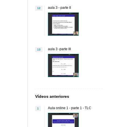
aula 3 - parte II
12
aula 3 -parte III
13
Vídeos anteriores
Aula online 1 - parte 1 - TLC
1