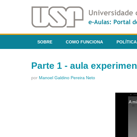
SOBRE
COMO FUNCIONA
POLÍTICA
Parte 1 - aula experime
por
Manoel Galdino Pereira Neto
This
is
A mí
a
modal
window.