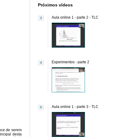
Próximos vídeos
Aula online 1 - parte 2 - TLC
3
Experimentos - parte 2
4
Aula online 1 - parte 3 - TLC
5
ance de serem
incipal desta