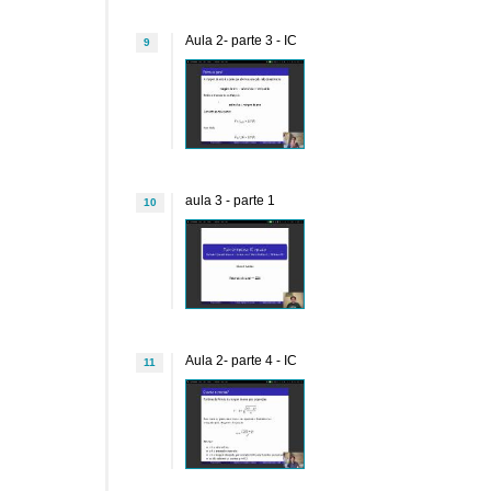
Aula 2- parte 3 - IC
9
aula 3 - parte 1
10
Aula 2- parte 4 - IC
11