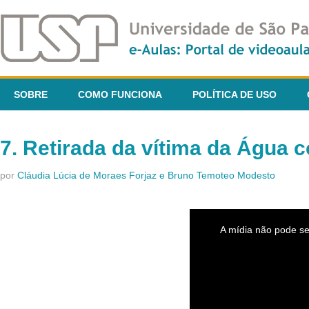
SOBRE
COMO FUNCIONA
POLÍTICA DE USO
7. Retirada da vítima da Água c
por
Cláudia Lúcia de Moraes Forjaz e Bruno Temoteo Modesto
This
is
A mídia não pode se
a
modal
window.