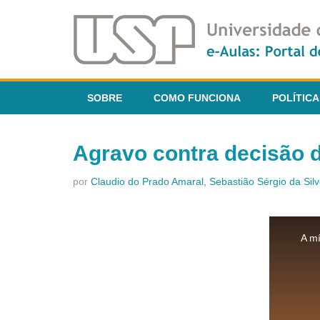
SOBRE
COMO FUNCIONA
POLÍTICA
Agravo contra decisão d
por
Claudio do Prado Amaral, Sebastião Sérgio da Sil
This
is
A mí
a
modal
window.