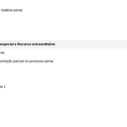
matéria penal
especial e Recurso extraordinário
nal
orreição parcial no processo penal
la 1