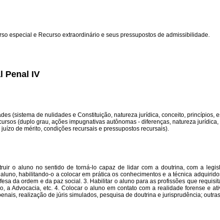
rso especial e Recurso extraordinário e seus pressupostos de admissibilidade.
l Penal IV
des (sistema de nulidades e Constituição, natureza jurídica, conceito, princípios, 
ecursos (duplo grau, ações impugnativas autônomas - diferenças, natureza jurídica, 
 e juízo de mérito, condições recursais e pressupostos recursais).
struir o aluno no sentido de torná-lo capaz de lidar com a doutrina, com a legi
o aluno, habilitando-o a colocar em prática os conhecimentos e a técnica adquirido
esa da ordem e da paz social. 3. Habilitar o aluno para as profissões que requisi
co, a Advocacia, etc. 4. Colocar o aluno em contato com a realidade forense e ati
 penais, realização de júris simulados, pesquisa de doutrina e jurisprudência; outra