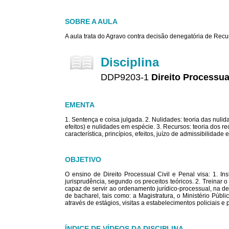
SOBRE A AULA
A aula trata do Agravo contra decisão denegatória de Recu
Disciplina
DDP9203-1
Direito Processua
EMENTA
1. Sentença e coisa julgada. 2. Nulidades: teoria das nulida
efeitos) e nulidades em espécie. 3. Recursos: teoria dos r
característica, princípios, efeitos, juízo de admissibilidade
OBJETIVO
O ensino de Direito Processual Civil e Penal visa: 1. In
jurisprudência, segundo os preceitos teóricos. 2. Treinar 
capaz de servir ao ordenamento jurídico-processual, na def
de bacharel, tais como: a Magistratura, o Ministério Públi
através de estágios, visitas a estabelecimentos policiais e
ÍNDICE DE VÍDEOS DA DISCIPLINA