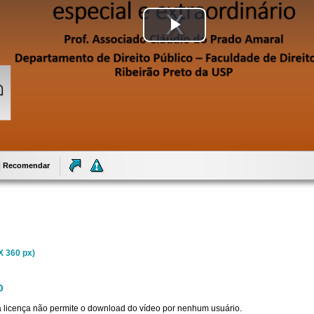
Tocar
Vídeo
Recomendar
X 360 px)
O
sta licença não permite o download do vídeo por nenhum usuário.