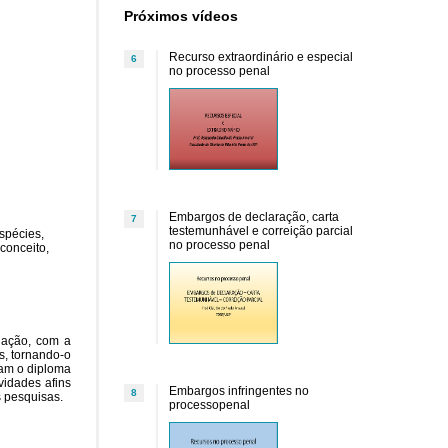
Próximos vídeos
Recurso extraordinário e especial
6
no processo penal
Embargos de declaração, carta
7
testemunhável e correição parcial
espécies,
no processo penal
conceito,
slação, com a
s, tornando-o
tam o diploma
vidades afins
Embargos infringentes no
8
s pesquisas.
processopenal