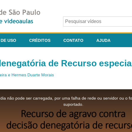
 DE USO
CRÉDITOS
CONTATO
AJUDA
enegatória de Recurso especial
veira e Hermes Duarte Morais
dia não pode ser carregada, por uma falha de rede ou servidor ou o f
suportado.