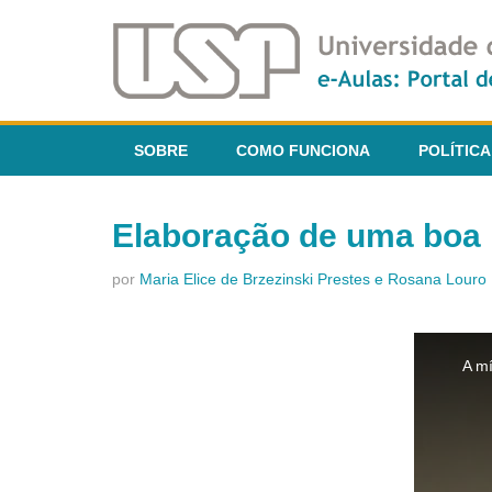
SOBRE
COMO FUNCIONA
POLÍTICA
Elaboração de uma boa p
por
Maria Elice de Brzezinski Prestes e Rosana Louro 
This
is
A mí
a
modal
window.