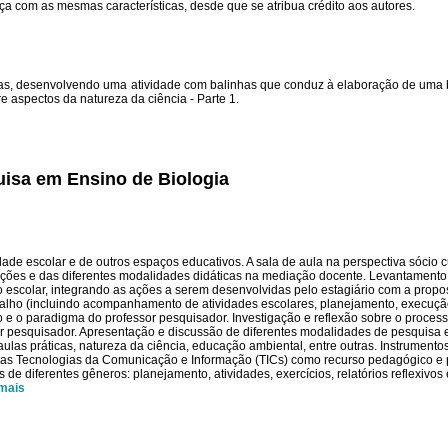
a com as mesmas características, desde que se atribua crédito aos autores.
cias, desenvolvendo uma atividade com balinhas que conduz à elaboração de uma
e aspectos da natureza da ciência - Parte 1.
isa em Ensino de Biologia
ade escolar e de outros espaços educativos. A sala de aula na perspectiva sócio cu
ações e das diferentes modalidades didáticas na mediação docente. Levantamento
o escolar, integrando as ações a serem desenvolvidas pelo estagiário com a propo
abalho (incluindo acompanhamento de atividades escolares, planejamento, execuç
 e o paradigma do professor pesquisador. Investigação e reflexão sobre o proces
sor pesquisador. Apresentação e discussão de diferentes modalidades de pesquisa
las práticas, natureza da ciência, educação ambiental, entre outras. Instrumentos
das Tecnologias da Comunicação e Informação (TICs) como recurso pedagógico e 
de diferentes gêneros: planejamento, atividades, exercícios, relatórios reflexivos e
 mais