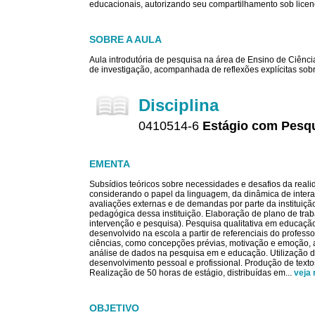
educacionais, autorizando seu compartilhamento sob licenç
SOBRE A AULA
Aula introdutória de pesquisa na área de Ensino de Ciên
de investigação, acompanhada de reflexões explícitas sobr
Disciplina
0410514-6
Estágio com Pesqu
EMENTA
Subsídios teóricos sobre necessidades e desafios da realid
considerando o papel da linguagem, da dinâmica de inter
avaliações externas e de demandas por parte da instituiçã
pedagógica dessa instituição. Elaboração de plano de tr
intervenção e pesquisa). Pesquisa qualitativa em educação
desenvolvido na escola a partir de referenciais do profes
ciências, como concepções prévias, motivação e emoção, au
análise de dados na pesquisa em e educação. Utilização 
desenvolvimento pessoal e profissional. Produção de textos 
Realização de 50 horas de estágio, distribuídas em
...
veja
OBJETIVO