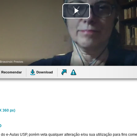
Tocar
Vídeo
Recomendar
Download
X 360 px)
O
 do e-Aulas USP, porém veta qualquer alteração e/ou sua utilização para fins come