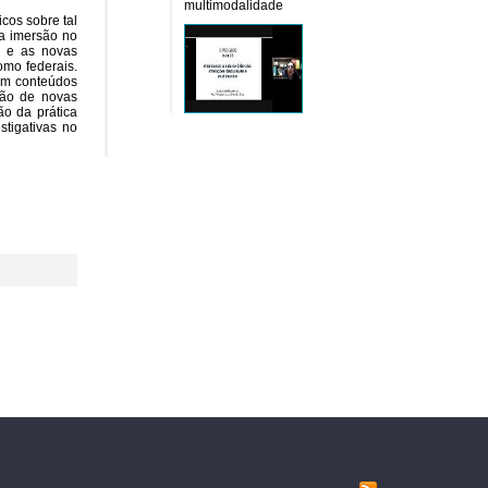
multimodalidade
cos sobre tal
 a imersão no
as e as novas
omo federais.
dem conteúdos
ção de novas
ão da prática
stigativas no