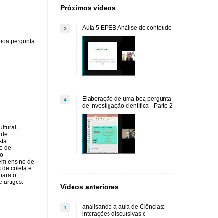
Próximos vídeos
Aula 5 EPEB Análise de conteúdo
3
 boa pergunta
Elaboração de uma boa pergunta
4
de investigação científica - Parte 2
ltural,
 de
sta
ão de
so
 em ensino de
 de coleta e
para o
 artigos.
Vídeos anteriores
analisando a aula de Ciências:
1
interações discursivas e