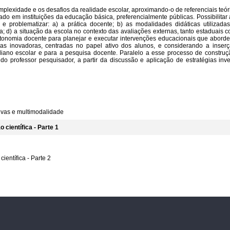
plexidade e os desafios da realidade escolar, aproximando-o de referenciais teóri
ado em instituições da educação básica, preferencialmente públicas. Possibilitar
 e problematizar: a) a prática docente; b) as modalidades didáticas utilizad
la; d) a situação da escola no contexto das avaliações externas, tanto estaduais c
utonomia docente para planejar e executar intervenções educacionais que abor
icas inovadoras, centradas no papel ativo dos alunos, e considerando a inser
iano escolar e para a pesquisa docente. Paralelo a esse processo de construç
do professor pesquisador, a partir da discussão e aplicação de estratégias inve
sivas e multimodalidade
científica - Parte 1
entífica - Parte 2