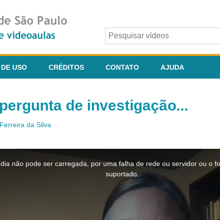
 DE USO
CRÉDITOS
CONTATO
AJUDA
ergunta de investigação...
Ferreira da Silva
dia não pode ser carregada, por uma falha de rede ou servidor ou o f
suportado.