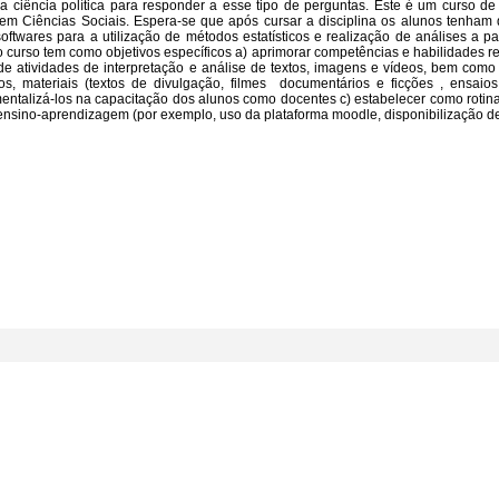
 na ciência política para responder a esse tipo de perguntas. Este é um curso de
em Ciências Sociais. Espera-se que após cursar a disciplina os alunos tenham
twares para a utilização de métodos estatísticos e realização de análises a pa
 o curso tem como objetivos específicos a) aprimorar competências e habilidades r
e atividades de interpretação e análise de textos, imagens e vídeos, bem com
os, materiais (textos de divulgação, filmes  documentários e ficções , ensaios 
umentalizá-los na capacitação dos alunos como docentes c) estabelecer como rotin
ensino-aprendizagem (por exemplo, uso da plataforma moodle, disponibilização d