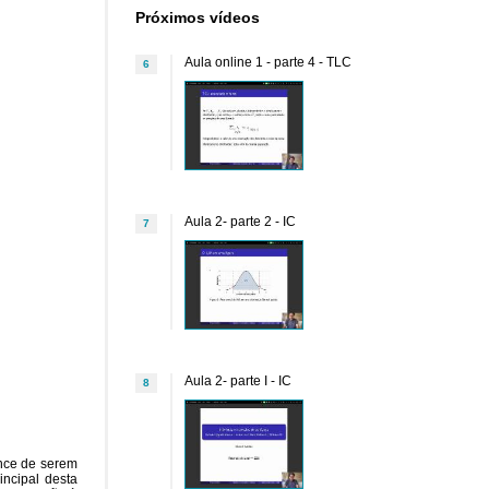
Próximos vídeos
Aula online 1 - parte 4 - TLC
6
Aula 2- parte 2 - IC
7
Aula 2- parte I - IC
8
ance de serem
incipal desta