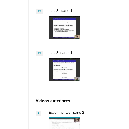
aula 3 - parte II
12
aula 3 -parte III
13
Vídeos anteriores
Experimentos - parte 2
4