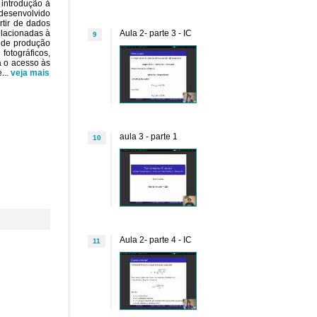
 introdução à
 desenvolvido
rtir de dados
elacionadas à
Aula 2- parte 3 - IC
9
o de produção
fotográficos,
a o acesso às
e
...
veja mais
aula 3 - parte 1
10
Aula 2- parte 4 - IC
11