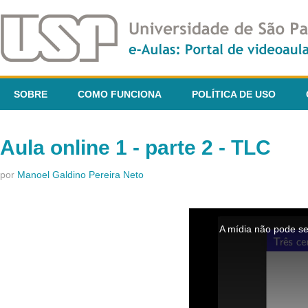
SOBRE
COMO FUNCIONA
POLÍTICA DE USO
Aula online 1 - parte 2 - TLC
por
Manoel Galdino Pereira Neto
This
is
A mídia não pode se
a
modal
window.