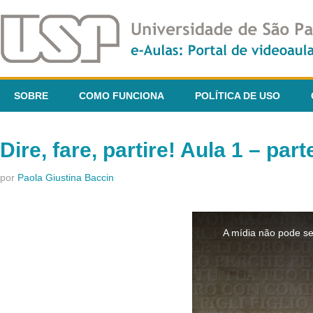
SOBRE
COMO FUNCIONA
POLÍTICA DE USO
Dire, fare, partire! Aula 1 – part
por
Paola Giustina Baccin
This
is
A mídia não pode se
a
modal
window.