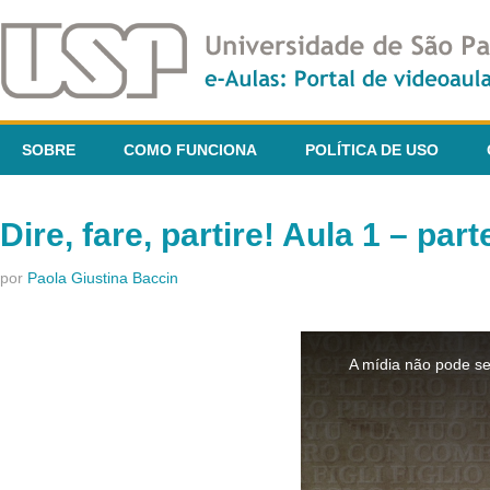
SOBRE
COMO FUNCIONA
POLÍTICA DE USO
Dire, fare, partire! Aula 1 – part
por
Paola Giustina Baccin
This
is
A mídia não pode se
a
modal
window.