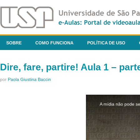
SOBRE
COMO FUNCIONA
POLÍTICA DE USO
Dire, fare, partire! Aula 1 – part
por
Paola Giustina Baccin
This
is
A mídia não pode se
a
modal
window.