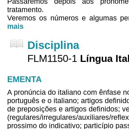
Passaremos depois aos pronom
tratamento.
Veremos os números e algumas perg
mais
Disciplina
FLM1150-1
Língua Ita
EMENTA
A pronúncia do italiano com ênfase no
português e o italiano; artigos defin
de preposições e artigos definidos; v
(regulares/irregulares/auxiliares/refl
prossimo do indicativo; particípio p