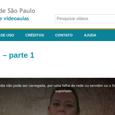
 DE USO
CRÉDITOS
CONTATO
AJUDA
1 – parte 1
dia não pode ser carregada, por uma falha de rede ou servidor ou o f
suportado.