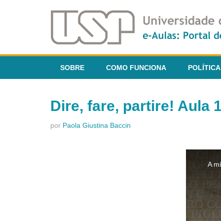
SOBRE
COMO FUNCIONA
POLÍTICA
Dire, fare, partire! Aula 
por
Paola Giustina Baccin
This
is
A mí
a
modal
window.