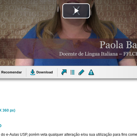
Tocar
Vídeo
Recomendar
Download
X 360 px)
O
 do e-Aulas USP, porém veta qualquer alteração e/ou sua utilização para fins come