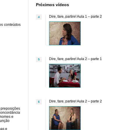
Próximos vídeos
Dire, fare, partire! Aula 1 – parte 2
4
 os conteúdos
Dire, fare, partire! Aula 2 – parte 1
5
Dire, fare, partire! Aula 2 – parte 2
6
e preposições
 concordância
ronomes e
função
oas e