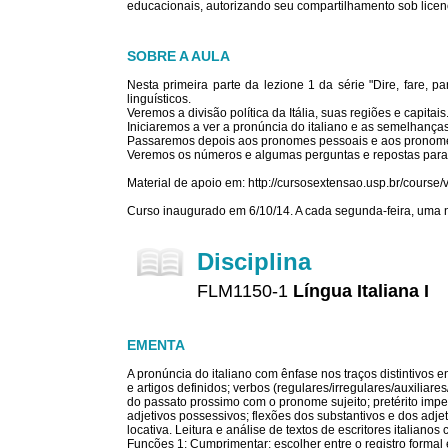
educacionais, autorizando seu compartilhamento sob licenç
SOBRE A AULA
Nesta primeira parte da lezione 1 da série "Dire, fare, pa
linguísticos.
Veremos a divisão política da Itália, suas regiões e capitais
Iniciaremos a ver a pronúncia do italiano e as semelhanças
Passaremos depois aos pronomes pessoais e aos pronome
Veremos os números e algumas perguntas e repostas para 
Material de apoio em: http://cursosextensao.usp.br/cours
Curso inaugurado em 6/10/14. A cada segunda-feira, uma
Disciplina
FLM1150-1
Língua Italiana I
EMENTA
A pronúncia do italiano com ênfase nos traços distintivos e
e artigos definidos; verbos (regulares/irregulares/auxiliar
do passato prossimo com o pronome sujeito; pretérito impe
adjetivos possessivos; flexões dos substantivos e dos adje
locativa. Leitura e análise de textos de escritores italiano
Funções 1: Cumprimentar; escolher entre o registro formal