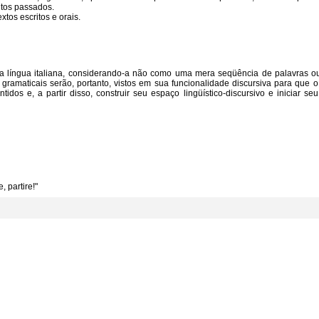
ntos passados.
xtos escritos e orais.
 a língua italiana, considerando-a não como uma mera seqüência de palavras o
gramaticais serão, portanto, vistos em sua funcionalidade discursiva para que 
dos e, a partir disso, construir seu espaço lingüístico-discursivo e iniciar se
, partire!"