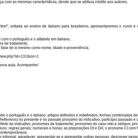
a com as mesmas características, desde que se atribua crédito aos autores.
rtire!", voltada ao ensino de italiano para brasileiros, apresentaremos o curso e
.
 com o português e o alfabeto em italiano.
s de tratamento.
falar de si mesmo como nome, idade e proveniência.
e/view.php?id=131§ion=1
 nova aula. Acompanhe!
ntre o português e o italiano; artigos definidos e indefinidos; formas combinadas d
es/reflexivos) no presente e no passato prossimo do indicativo; particípio passado e
rfeito do indicativo; pronomes de tratamento; pronomes do caso reto e oblíquo; p
tivos: regras gerais; numerais e horas; as preposições DI e DA; o pronome CI com 
s contemporâneos.
 e informal; agradecer; apresentar-se e apresentar outras pessoas; descrever pess