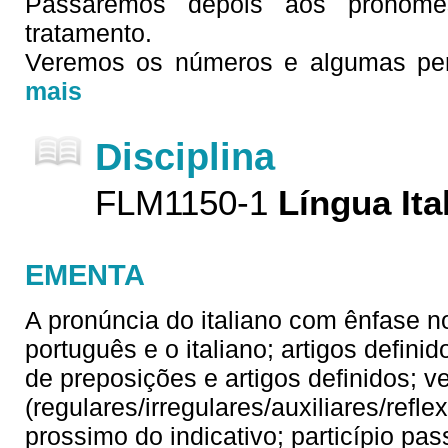
Passaremos depois aos pronom
tratamento.
Veremos os números e algumas perg
mais
Disciplina
FLM1150-1
Língua Ita
EMENTA
A pronúncia do italiano com ênfase no
português e o italiano; artigos defin
de preposições e artigos definidos; v
(regulares/irregulares/auxiliares/refl
prossimo do indicativo; particípio p