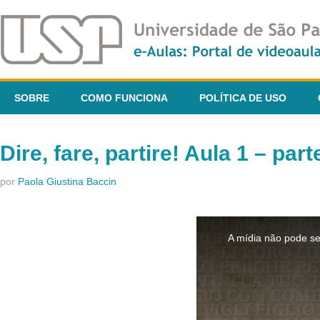
SOBRE
COMO FUNCIONA
POLÍTICA DE USO
Dire, fare, partire! Aula 1 – part
por
Paola Giustina Baccin
This
is
A mídia não pode se
a
modal
window.