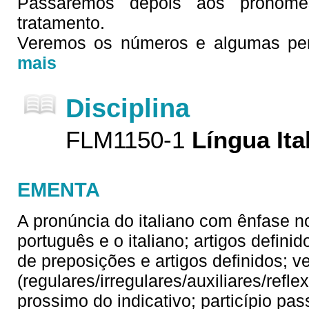
Passaremos depois aos pronom
tratamento.
Veremos os números e algumas perg
mais
Disciplina
FLM1150-1
Língua Ita
EMENTA
A pronúncia do italiano com ênfase no
português e o italiano; artigos defin
de preposições e artigos definidos; v
(regulares/irregulares/auxiliares/refl
prossimo do indicativo; particípio p