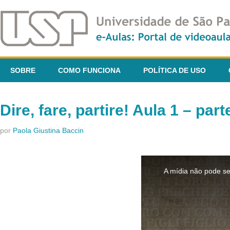
SOBRE
COMO FUNCIONA
POLÍTICA DE USO
Dire, fare, partire! Aula 1 – part
por
Paola Giustina Baccin
This
is
A mídia não pode se
a
modal
window.