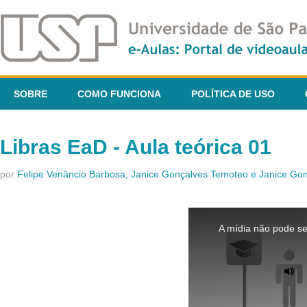
SOBRE
COMO FUNCIONA
POLÍTICA DE USO
Libras EaD - Aula teórica 01
por
Felipe Venâncio Barbosa, Janice Gonçalves Temoteo e Janice G
This
is
A mídia não pode se
a
modal
window.