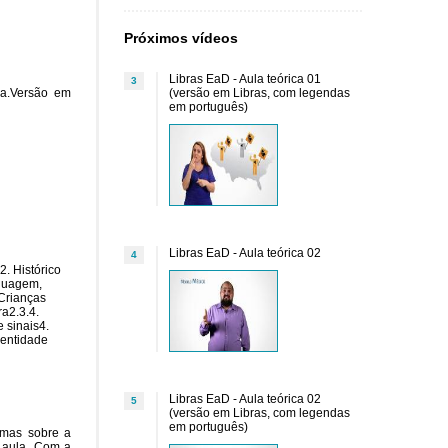
Próximos vídeos
Libras EaD - Aula teórica 01
3
da.Versão em
(versão em Libras, com legendas
em português)
Libras EaD - Aula teórica 02
4
2. Histórico
nguagem,
 Crianças
ra2.3.4.
e sinais4.
dentidade
Libras EaD - Aula teórica 02
5
(versão em Libras, com legendas
em português)
temas sobre a
e aula. Com a