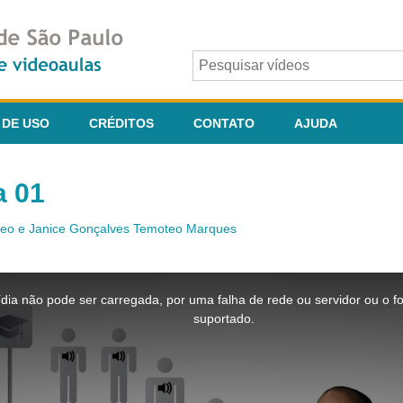
 DE USO
CRÉDITOS
CONTATO
AJUDA
a 01
teo e Janice Gonçalves Temoteo Marques
dia não pode ser carregada, por uma falha de rede ou servidor ou o f
suportado.