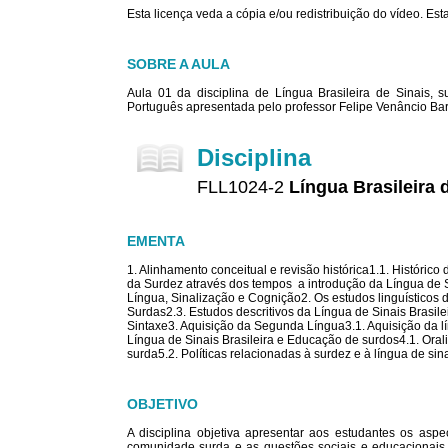
Esta licença veda a cópia e/ou redistribuição do vídeo. E
SOBRE A AULA
Aula 01 da disciplina de Língua Brasileira de Sinais,
Português apresentada pelo professor Felipe Venâncio B
Disciplina
FLL1024-2
Língua Brasileira 
EMENTA
1. Alinhamento conceitual e revisão histórica1.1. Histórico
da Surdez através dos tempos  a introdução da Língua de
Língua, Sinalização e Cognição2. Os estudos linguísticos
Surdas2.3. Estudos descritivos da Língua de Sinais Brasilei
Sintaxe3. Aquisição da Segunda Língua3.1. Aquisição da líng
Língua de Sinais Brasileira e Educação de surdos4.1. Ora
surda5.2. Políticas relacionadas à surdez e à língua de sin
OBJETIVO
A disciplina objetiva apresentar aos estudantes os aspe
comunidade surda e as questões sociais e educacionais 