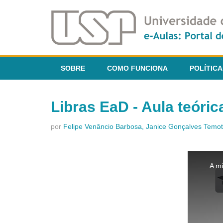
SOBRE
COMO FUNCIONA
POLÍTICA
Libras EaD - Aula teóric
por
Felipe Venâncio Barbosa, Janice Gonçalves Temo
This
is
A mí
a
modal
window.