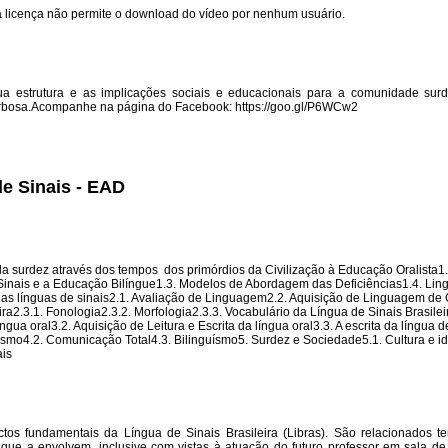
sta licença não permite o download do vídeo por nenhum usuário.
 sua estrutura e as implicações sociais e educacionais para a comunidade sur
arbosa.Acompanhe na página do Facebook: https://goo.gl/P6WCw2
de Sinais - EAD
 da surdez através dos tempos  dos primórdios da Civilização à Educação Oralista1.
 Sinais e a Educação Bilíngue1.3. Modelos de Abordagem das Deficiências1.4. Li
 das línguas de sinais2.1. Avaliação de Linguagem2.2. Aquisição de Linguagem de
ra2.3.1. Fonologia2.3.2. Morfologia2.3.3. Vocabulário da Língua de Sinais Brasilei
ua oral3.2. Aquisição de Leitura e Escrita da língua oral3.3. A escrita da língua d
lismo4.2. Comunicação Total4.3. Bilinguísmo5. Surdez e Sociedade5.1. Cultura e i
ais
ctos fundamentais da Língua de Sinais Brasileira (Libras). São relacionados 
que a envolvem, inclusive com vistas à atuação do futuro professor em sala d