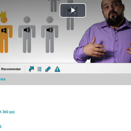
Tocar
Vídeo
Recomendar
ras
X 360 px)
O