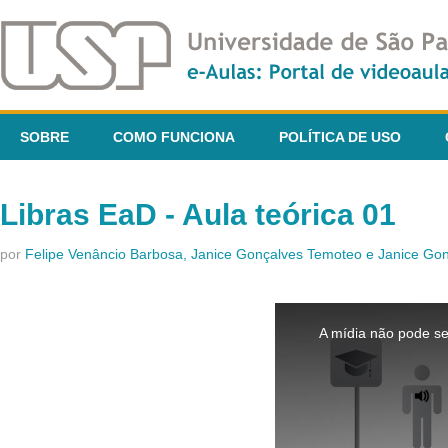
SOBRE
COMO FUNCIONA
POLÍTICA DE USO
Libras EaD - Aula teórica 01
por
Felipe Venâncio Barbosa, Janice Gonçalves Temoteo e Janice G
This
is
A mídia não pode se
a
modal
window.