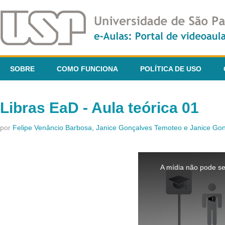
SOBRE
COMO FUNCIONA
POLÍTICA DE USO
Libras EaD - Aula teórica 01
por
Felipe Venâncio Barbosa, Janice Gonçalves Temoteo e Janice G
This
is
A mídia não pode se
a
modal
window.