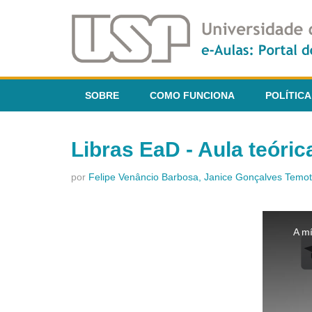
SOBRE
COMO FUNCIONA
POLÍTICA
Libras EaD - Aula teóric
por
Felipe Venâncio Barbosa, Janice Gonçalves Temo
This
is
A mí
a
modal
window.