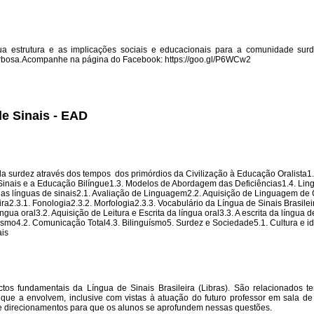
 sua estrutura e as implicações sociais e educacionais para a comunidade sur
arbosa.Acompanhe na página do Facebook: https://goo.gl/P6WCw2
de Sinais - EAD
 da surdez através dos tempos  dos primórdios da Civilização à Educação Oralista1.
 Sinais e a Educação Bilíngue1.3. Modelos de Abordagem das Deficiências1.4. Li
 das línguas de sinais2.1. Avaliação de Linguagem2.2. Aquisição de Linguagem de
ra2.3.1. Fonologia2.3.2. Morfologia2.3.3. Vocabulário da Língua de Sinais Brasilei
ua oral3.2. Aquisição de Leitura e Escrita da língua oral3.3. A escrita da língua d
lismo4.2. Comunicação Total4.3. Bilinguísmo5. Surdez e Sociedade5.1. Cultura e i
ais
ctos fundamentais da Língua de Sinais Brasileira (Libras). São relacionados 
que a envolvem, inclusive com vistas à atuação do futuro professor em sala d
 direcionamentos para que os alunos se aprofundem nessas questões.