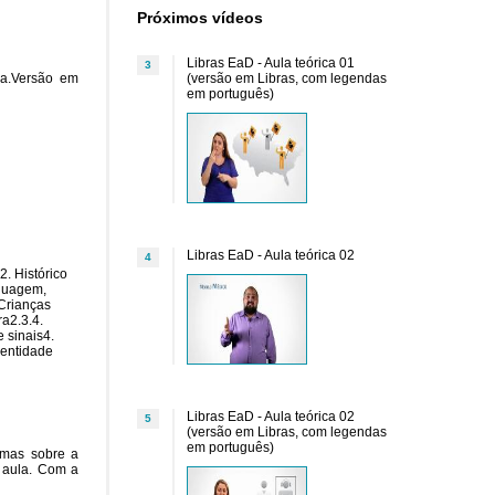
Próximos vídeos
Libras EaD - Aula teórica 01
3
da.Versão em
(versão em Libras, com legendas
em português)
Libras EaD - Aula teórica 02
4
2. Histórico
nguagem,
 Crianças
ra2.3.4.
e sinais4.
dentidade
Libras EaD - Aula teórica 02
5
(versão em Libras, com legendas
em português)
temas sobre a
e aula. Com a