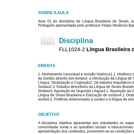
SOBRE A AULA
Aula 01 da disciplina de Língua Brasileira de Sinais,
Português apresentada pelo professor Felipe Venâncio B
Disciplina
FLL1024-2
Língua Brasileira 
EMENTA
1. Alinhamento conceitual e revisão histórica1.1. Histórico
da Surdez através dos tempos  a introdução da Língua de
Língua, Sinalização e Cognição2. Os estudos linguísticos
Surdas2.3. Estudos descritivos da Língua de Sinais Brasilei
Sintaxe3. Aquisição da Segunda Língua3.1. Aquisição da líng
Língua de Sinais Brasileira e Educação de surdos4.1. Ora
surda5.2. Políticas relacionadas à surdez e à língua de sin
OBJETIVO
A disciplina objetiva apresentar aos estudantes os aspe
comunidade surda e as questões sociais e educacionais 
apresentação dos conteúdos, promovem-se as condições e