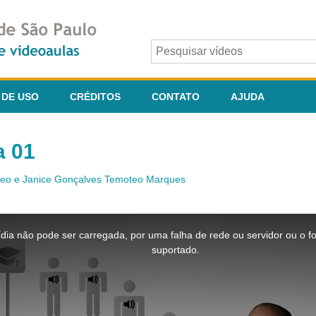
 DE USO
CRÉDITOS
CONTATO
AJUDA
a 01
teo e Janice Gonçalves Temoteo Marques
dia não pode ser carregada, por uma falha de rede ou servidor ou o f
suportado.