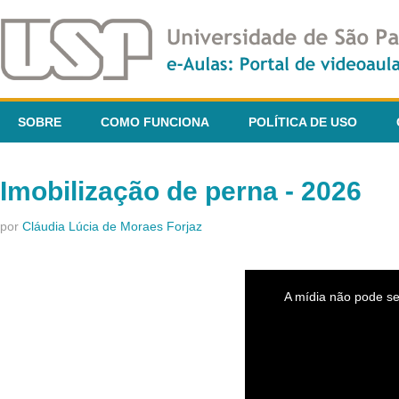
SOBRE
COMO FUNCIONA
POLÍTICA DE USO
Imobilização de perna - 2026
por
Cláudia Lúcia de Moraes Forjaz
This
is
A mídia não pode se
a
modal
window.