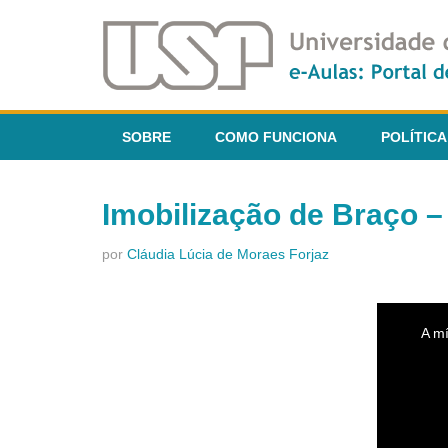
SOBRE
COMO FUNCIONA
POLÍTICA
Imobilização de Braço –
por
Cláudia Lúcia de Moraes Forjaz
This
is
A mí
a
modal
window.