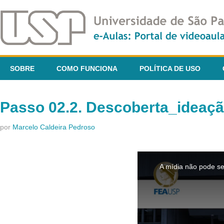
SOBRE
COMO FUNCIONA
POLÍTICA DE USO
Passo 02.2. Descoberta_ideaçã
por
Marcelo Caldeira Pedroso
This
is
A mídia não pode se
a
modal
window.