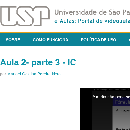
SOBRE
COMO FUNCIONA
POLÍTICA DE USO
Aula 2- parte 3 - IC
por
Manoel Galdino Pereira Neto
This
is
A mídia não pode se
a
modal
window.