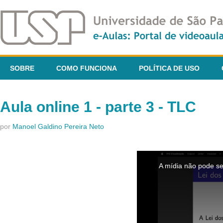
SOBRE
COMO FUNCIONA
POLÍTICA DE USO
Aula online 1 - parte 3 - TLC
por
Manoel Galdino Pereira Neto
This
is
A mídia não pode se
a
modal
window.