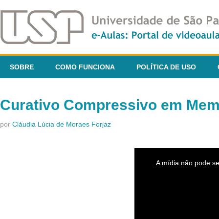
SOBRE
COMO FUNCIONA
POLÍTICA DE USO
Curativo Compressivo em Mem
por
Cláudia Lúcia de Moraes Forjaz
This
is
A mídia não pode se
a
modal
window.