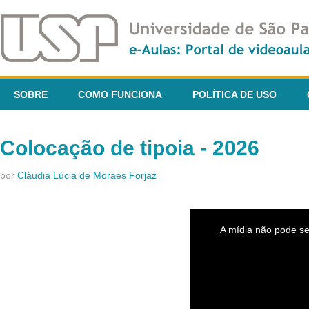
SOBRE
COMO FUNCIONA
POLÍTICA DE USO
Colocação de tipoia - 2026
por
Cláudia Lúcia de Moraes Forjaz
This
is
A mídia não pode se
a
modal
window.