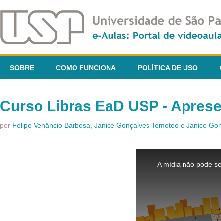
SOBRE
COMO FUNCIONA
POLÍTICA DE USO
Curso Libras EaD USP - Apres
por
Felipe Venâncio Barbosa, Janice Gonçalves Temoteo e Janice G
This
is
A mídia não pode se
a
modal
window.