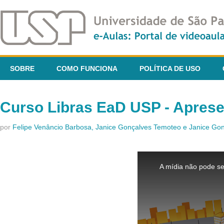
SOBRE
COMO FUNCIONA
POLÍTICA DE USO
Curso Libras EaD USP - Apres
por
Felipe Venâncio Barbosa, Janice Gonçalves Temoteo e Janice G
This
is
A mídia não pode se
a
modal
window.