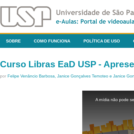
SOBRE
COMO FUNCIONA
POLÍTICA DE USO
Curso Libras EaD USP - Apres
por
Felipe Venâncio Barbosa, Janice Gonçalves Temoteo e Janice G
This
is
A mídia não pode se
a
modal
window.