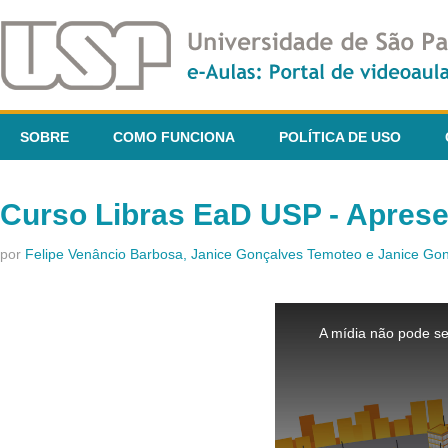
SOBRE
COMO FUNCIONA
POLÍTICA DE USO
Curso Libras EaD USP - Apres
por
Felipe Venâncio Barbosa, Janice Gonçalves Temoteo e Janice G
This
is
A mídia não pode se
a
modal
window.