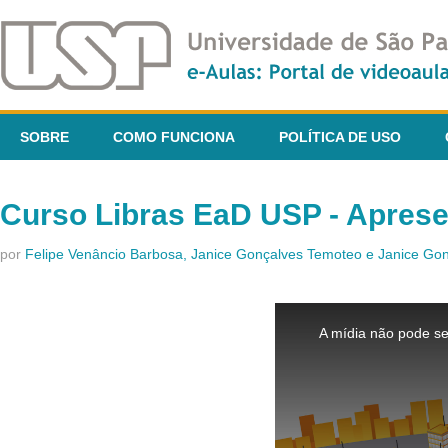
SOBRE
COMO FUNCIONA
POLÍTICA DE USO
Curso Libras EaD USP - Apres
por
Felipe Venâncio Barbosa, Janice Gonçalves Temoteo e Janice G
This
is
A mídia não pode se
a
modal
window.