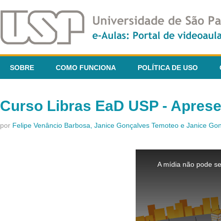
SOBRE
COMO FUNCIONA
POLÍTICA DE USO
Curso Libras EaD USP - Apres
por
Felipe Venâncio Barbosa, Janice Gonçalves Temoteo e Janice G
This
is
A mídia não pode se
a
modal
window.