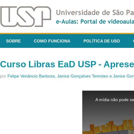
SOBRE
COMO FUNCIONA
POLÍTICA DE USO
Curso Libras EaD USP - Apres
por
Felipe Venâncio Barbosa, Janice Gonçalves Temoteo e Janice G
This
is
A mídia não pode se
a
modal
window.