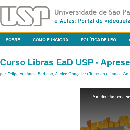
SOBRE
COMO FUNCIONA
POLÍTICA DE USO
Curso Libras EaD USP - Apres
por
Felipe Venâncio Barbosa, Janice Gonçalves Temoteo e Janice G
This
is
A mídia não pode se
a
modal
window.