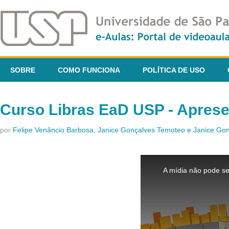
SOBRE
COMO FUNCIONA
POLÍTICA DE USO
Curso Libras EaD USP - Apres
por
Felipe Venâncio Barbosa, Janice Gonçalves Temoteo e Janice G
This
is
A mídia não pode se
a
modal
window.